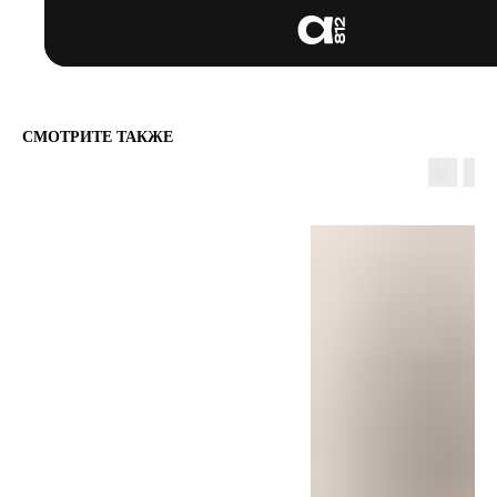
КАТАЛОГ
TELEGRAM
LOOKBOOK
ВКОНТАКТЕ
ПОДАРОЧНЫЕ
СМОТРИТЕ ТАКЖЕ
СЕРТИФИКАТЫ
INSTAGRAM
*
ПОКУПАТЕЛЯМ
ПУБЛИЧНАЯ ОФЕРТА
ПОЛИТИКА КОНФИДЕНЦИАЛЬНОСТИ
СОГЛАСИЕ НА ОБРАБОТКУ
ПЕРСОНАЛЬНЫХ ДАННЫХ
ПОЛУЧАЙ ПЕРСОНАЛЬНЫЕ
ПРЕДЛОЖЕНИЯ И УЗНАВАЙ О НОВИНКАХ
ПЕРВЫМ
Согласен на обработку персональных данных