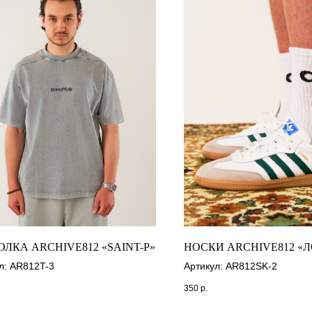
ОЛКА ARCHIVE812 «SAINT-P»
НОСКИ ARCHIVE812 «
л: AR812T-3
Артикул: AR812SK-2
350
р.