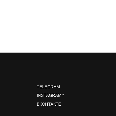
П
TELEGRAM
П
П
INSTAGRAM *
У
ВКОНТАКТЕ
П
Ра