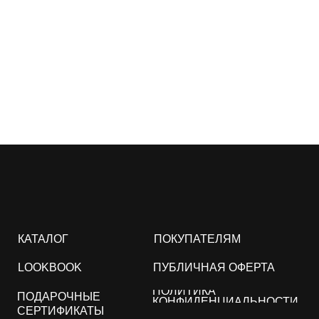
КАТАЛОГ
ПОКУПАТЕЛЯМ
LOOKBOOK
ПУБЛИЧНАЯ ОФЕРТА
ПОЛИТИКА
ПОДАРОЧНЫЕ
КОНФИДЕНЦИАЛЬНОСТИ
СЕРТИФИКАТЫ
СОГЛАСИЕ НА ОБРАБОТКУ
ПЕРСОНАЛЬНЫХ ДАННЫХ
© 2026 archive812. Все права защищены.
*принадлежит компании Meta, которая признана
экстремистской, запрещен на территории рф.