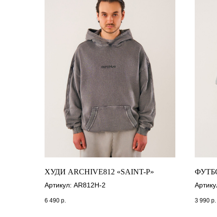
ХУДИ ARCHIVE812 «SAINT-P»
ФУТБ
Артикул: AR812H-2
Артику
6 490
р.
3 990
р.