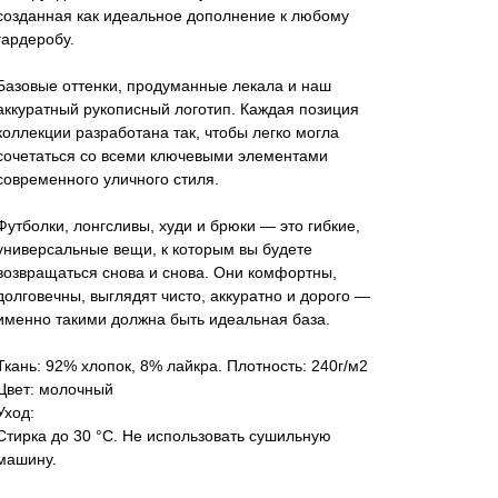
созданная как идеальное дополнение к любому
гардеробу.
Базовые оттенки, продуманные лекала и наш
аккуратный рукописный логотип. Каждая позиция
коллекции разработана так, чтобы легко могла
сочетаться со всеми ключевыми элементами
современного уличного стиля.
Футболки, лонгсливы, худи и брюки — это гибкие,
универсальные вещи, к которым вы будете
возвращаться снова и снова. Они комфортны,
долговечны, выглядят чисто, аккуратно и дорого —
именно такими должна быть идеальная база.
Ткань: 92% хлопок, 8% лайкра. Плотность: 240г/м2
Цвет: молочный
Уход:
Стирка до 30 °C. Не использовать сушильную
машину.